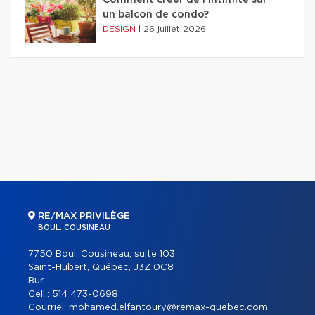
Comment créer de l'intimité sur
un balcon de condo?
DESIGN
|
26 juillet 2026
RE/MAX PRIVILÈGE
BOUL. COUSINEAU
7750 Boul. Cousineau, suite 103
Saint-Hubert, Québec, J3Z 0C8
Bur.:
Cell.:
514 473-0698
Courriel:
mohamed.elfantoury@remax-quebec.com